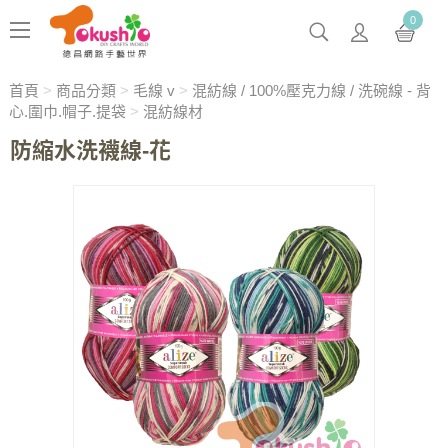
0
首頁
>
商品分類
>
毛線 v
>
混紡線 / 100%壓克力線 / 洗碗線 - 背
心.圍巾.帽子.提袋
>
混紡線材
防縮水洗襪線-花