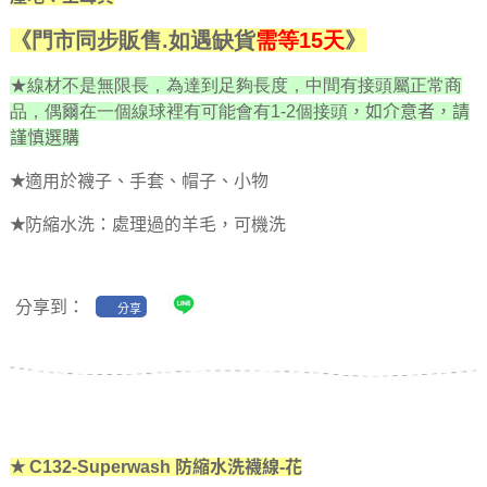
《門市同步販售.如遇缺貨
需等15天
》
★線材不是無限長，為
達到足夠長度，
中間有接頭屬正常商
品，偶爾在一個線球裡有可能會有1-2個接頭
，如介意者，請
謹慎選購
★
適用於襪子、手套、帽子、小物
★
防縮水洗：處理過的羊毛，可機洗
分享到：
分享
★
C132-Superwash 防縮水洗襪線-花