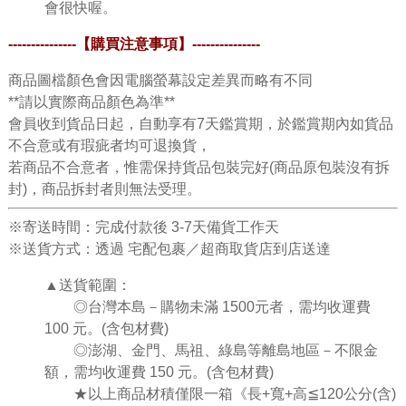
會很快喔。
---------------
【購買注意事項】
---------------
商品圖檔顏色會因電腦螢幕設定差異而略有不同
**請以實際商品顏色為準**
會員收到貨品日起，自動享有7天鑑賞期，於鑑賞期內如貨品
不合意或有瑕疵者均可退換貨，
若商品不合意者，惟需保持貨品包裝完好(商品原包裝沒有拆
封)，商品拆封者則無法受理。
※寄送時間：完成付款後 3-7天備貨工作天
※送貨方式：透過 宅配包裹／超商取貨店到店送達
▲送貨範圍：
◎台灣本島－購物未滿 1500元者，需均收運費
100 元。(含包材費)
◎澎湖、金門、馬祖、綠島等離島地區－不限金
額，需均收運費 150 元。(含包材費)
★
以上商品材積僅限一箱《
長
+
寬
+
高
≦
120
公分
(
含
)