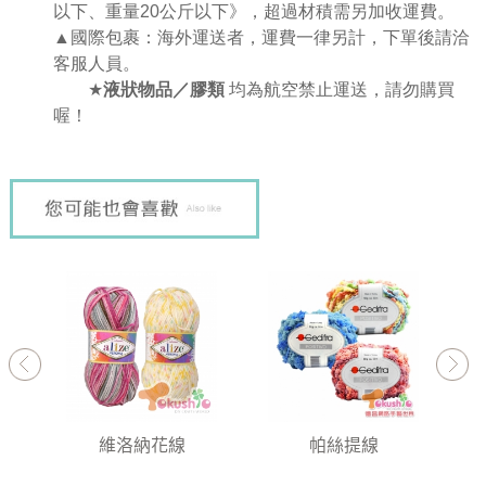
以下、重量
20
公斤以下》，超過材積需另加收運費。
▲國際包裹：海外運送者，運費一律另計，下單後請洽
客服人員。
★
液狀物品／膠類
均為航空禁止運送，請勿購買
喔！
紛毛線
維洛納花線
帕絲提線
)