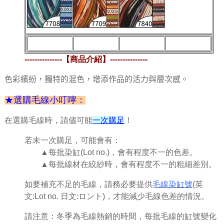
缺貨中
缺貨中
缺貨中
缺貨中
---------------
【商品介紹】
---------------
色彩繽紛，獨特的混色，增添作品的活力與層次感。
★選購毛線小叮嚀：
在選購毛線時，請儘可能
一次購足
！
若未一次購足，可能會有：
▲每批染缸(Lot no.)，會有程度不一的色差。
▲每批線材在絞紗時，會有程度不一的粗細差別。
如要補充不足的毛線，請務必要提供
毛線染缸號
(英
文:Lot no. 日文:ロント)，才能減少毛線色差的情況。
請注意：冬季為毛線熱銷的時間，每批毛線的缸號變化