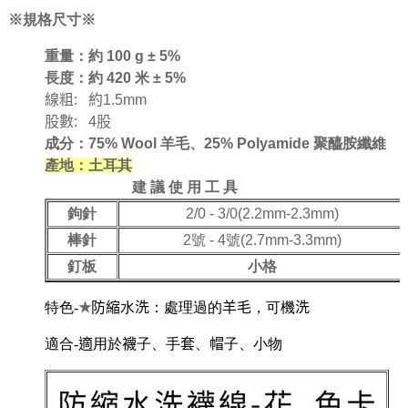
※規格尺寸※
重量：約 100 g ± 5%
長度：約 420 米 ± 5%
線粗: 約1.5mm
股數: 4股
成分：75% Wool 羊毛、25% Polyamide 聚醯胺纖維
產地：土耳其
建 議 使 用 工 具
鉤針
2/0 - 3/0(2.2mm-2.3mm)
棒針
2號 - 4號(2.7mm-3.3mm)
釘板
小格
特色-
★
防縮水洗：處理過的羊毛，可機洗
適合-
適用於襪子、手套、帽子、小物