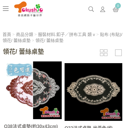
0
首頁
>
商品分類
>
服裝材料.釦子／拼布工具 類 v
>
貼布 (布貼)/
領花/ 蕾絲桌墊
>
領花/ 蕾絲桌墊
領花/ 蕾絲桌墊
Q38法式桌墊(約30x43cm)