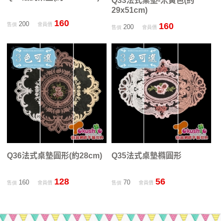
Q33法式桌墊-米黃色(約
29x51cm)
160
200
160
售價
會員價
200
售價
會員價
Q36法式桌墊圓形(約28cm)
Q35法式桌墊橢圓形
128
56
160
70
售價
會員價
售價
會員價