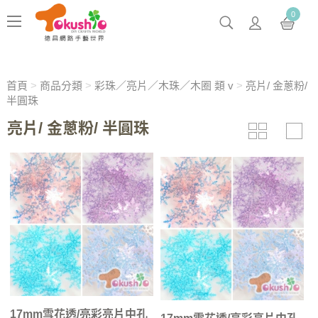
0
首頁
>
商品分類
>
彩珠／亮片／木珠／木圈 類 v
>
亮片/ 金蔥粉/
半圓珠
亮片/ 金蔥粉/ 半圓珠
17mm雪花透/亮彩亮片中孔