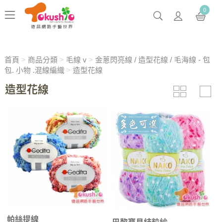
0
首頁
>
商品分類
>
毛線 v
>
金蔥閃亮線 / 造型花線 / 毛海線 - 包
包. 小物 .混線編織
>
造型花線
造型花線
帕絲提線