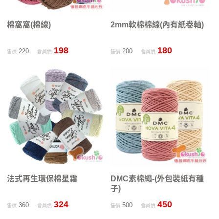
棉窩窩(棉線)
2mm軟棉棉線(內有紙卷軸)
198
180
220
200
售價
會員價
售價
會員價
法式再生環保棉星霜
DMC素棉繩-(外包裝紙有種
子)
324
450
360
500
售價
會員價
售價
會員價