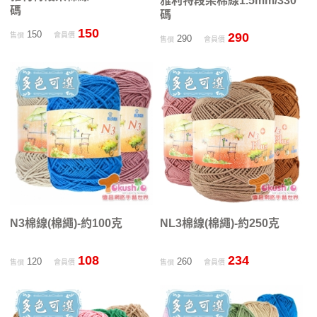
雅利特段染棉線1.5mm/330
碼
碼
150
150
290
售價
會員價
290
售價
會員價
N3棉線(棉繩)-約100克
NL3棉線(棉繩)-約250克
108
234
120
260
售價
會員價
售價
會員價