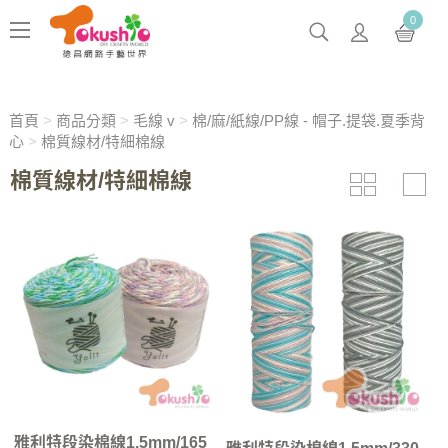
0
首頁
>
商品分類
>
毛線 v
>
棉/麻/紙線/PP線 - 帽子.提袋.夏季背
心
>
棉質線材/特細棉線
棉質線材/特細棉線
雅利特段染棉線1.5mm/165