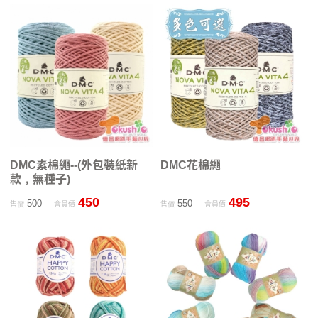
DMC素棉繩--(外包裝紙新
DMC花棉繩
款，無種子)
450
495
500
550
售價
會員價
售價
會員價