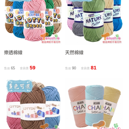
樂透棉線
天然棉線
59
81
65
90
售價
會員價
售價
會員價