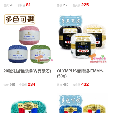
81
225
90
250
售價
會員價
售價
會員價
20號法國蕾絲線(內有紙芯)
OLYMPUS蕾絲線-EMMY-
(50g)
234
432
260
480
售價
會員價
售價
會員價