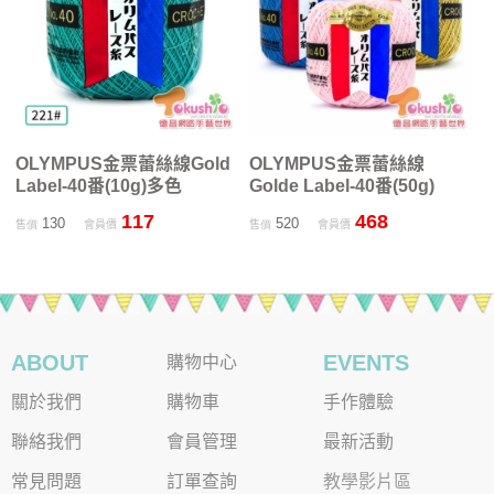
OLYMPUS金票蕾絲線Gold
OLYMPUS金票蕾絲線
Label-40番(10g)多色
Golde Label-40番(50g)
117
468
130
520
售價
會員價
售價
會員價
ABOUT
EVENTS
購物中心
關於我們
購物車
手作體驗
聯絡我們
會員管理
最新活動
常見問題
訂單查詢
教學影片區