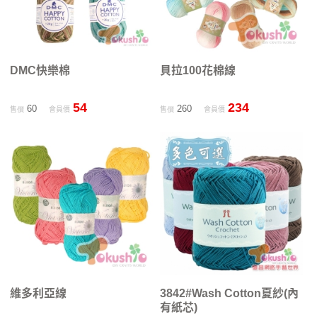
DMC快樂棉
貝拉100花棉線
54
234
60
260
售價
會員價
售價
會員價
維多利亞線
3842#Wash Cotton夏紗(內
有紙芯)