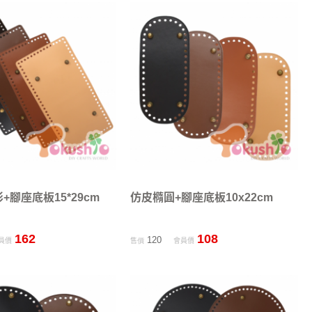
+腳座底板15*29cm
仿皮橢圓+腳座底板10x22cm
162
108
120
員價
售價
會員價