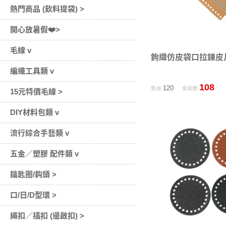
熱門商品 (飲料提袋) >
開心放暑假❤️>
毛線 v
鉤織仿皮袋口拉鍊皮
編織工具類 v
108
120
售價
會員價
15元特價毛線 >
DIY材料包類 v
流行綜合手藝類 v
五金／塑膠 配件類 v
鑰匙圈/鈎頭 >
口/日/D型環 >
繩扣／插扣 (邊啟扣) >