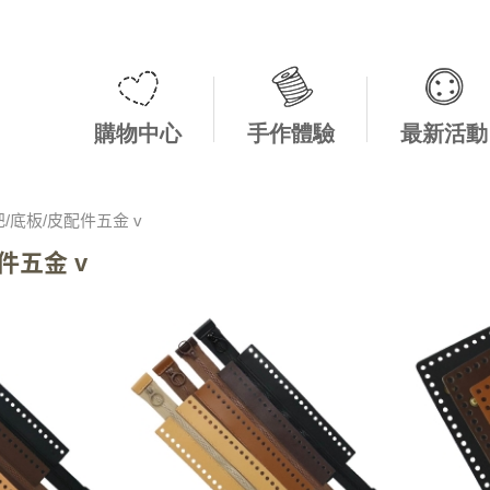
購物中心
手作體驗
最新活動
/底板/皮配件五金 v
件五金 v