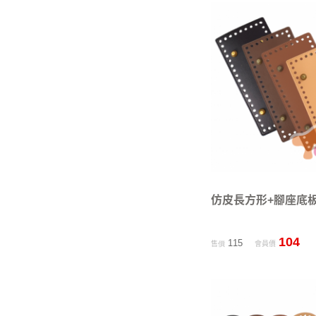
仿皮長方形+腳座底板1
104
115
售價
會員價