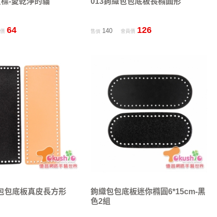
真皮標-愛乾淨的貓
013鉤織包包底板長橢圓形
64
126
140
員價
售價
會員價
織包包底板真皮長方形
鉤織包包底板迷你橢圓6*15cm-黑
色2組