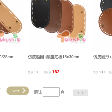
*28cm
仿皮橢圓+腳座底板15x30cm
仿皮圓形+
162
180
130
售價
會員價
售價
會
前往
頁