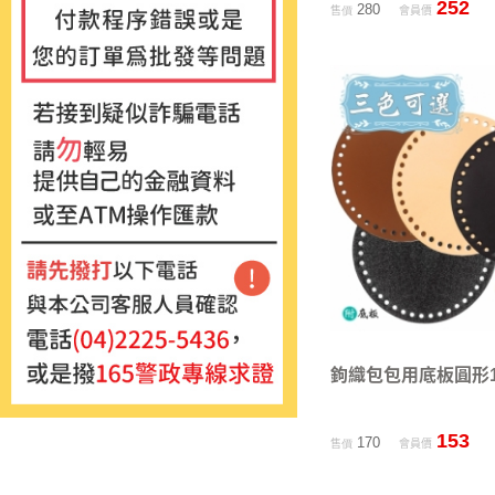
252
280
售價
會員價
鉤織包包用底板圓形1
153
170
售價
會員價