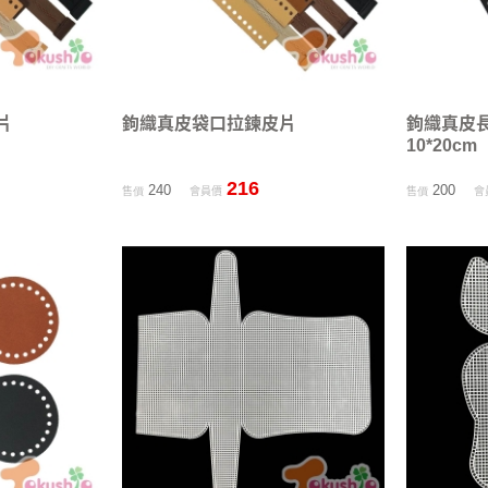
片
鉤織真皮袋口拉鍊皮片
鉤織真皮
10*20cm
216
240
200
售價
會員價
售價
會