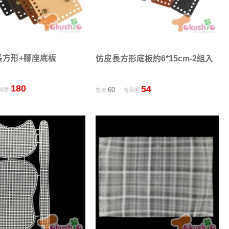
長方形+腳座底板
仿皮長方形底板約6*15cm-2組入
180
54
60
員價
售價
會員價