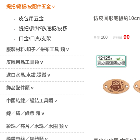
提把/底板/皮配件五金 v
仿皮圓形底板約10cm
皮包用五金
提把/肩背帶/底板/皮標
90
100
口金/口夾/支架
售價
會員價
服裝材料.釦子／拼布工具 類 v
皮雕用品工具類 v
進口水晶.水鑽.燙鑽 v
飾品配件類 v
中國結線／編結工具類 v
線／繩／織帶 類 v
彩珠／亮片／木珠／木圈 類 v
緞帶蕾絲／網紗類 v