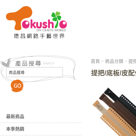
首頁
>
商品分類
>
提把
提把/底板/皮配
最新商品
本季熱銷