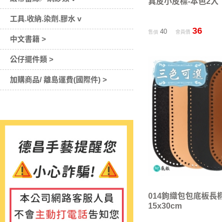
真皮小皮標-本色2入
工具.收納.染劑.膠水 v
36
40
售價
會員價
中文書籍 >
公仔擺件類 >
加購商品/ 離島運費(國際件) >
014鉤織包包底板長
15x30cm