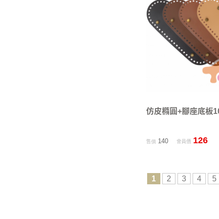
仿皮橢圓+腳座底板10
126
140
售價
會員價
1
2
3
4
5