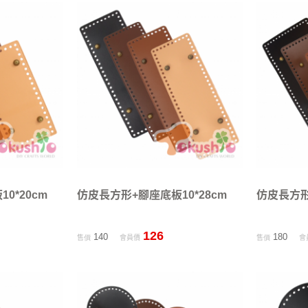
0*20cm
仿皮長方形+腳座底板10*28cm
仿皮長方形
126
140
180
售價
會員價
售價
會