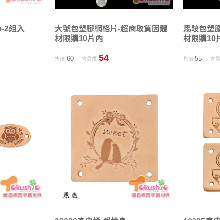
-2組入
大號包塑膠網格片-超商取貨因體
馬鞍包塑
材限購10片內
材限購10
54
60
55
售價
會員價
售價
會