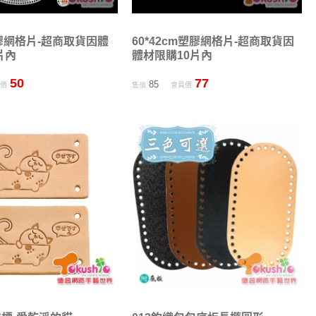
膠網格片-超商取貨因體
60*42cm塑膠網格片-超商取貨因
片內
體材限購10片內
50
77
85
員價
售價
會員價