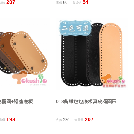
207
54
60
員價
售價
會員價
皮橢圓+腳座底板
018鉤織包包底板真皮橢圓形
198
207
230
員價
售價
會員價