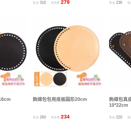
279
310
230
售價
會員價
售價
會
6cm
鉤織包包用底板圓形20cm
鉤織包真
10*22cm
234
260
220
售價
會員價
售價
會