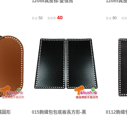
12088真皮標-愛情鳥
12085
40
50
80
售價
會員價
售價
會
橢圓形
015鉤織包包底板長方形-黑
0112鉤