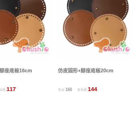
腳座底板16cm
仿皮圓形+腳座底板20cm
117
144
160
員價
售價
會員價