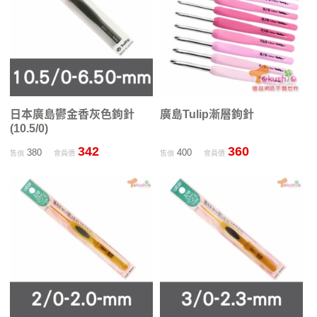
日本廣島鬱金香灰色鉤針
廣島Tulip漸層鉤針
(10.5/0)
342
360
380
400
售價
會員價
售價
會員價