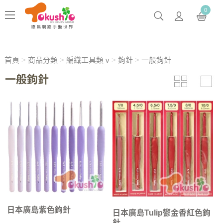
0
首頁
>
商品分類
>
編織工具類 v
>
鉤針
>
一般鉤針
一般鉤針
日本廣島紫色鉤針
日本廣島Tulip鬱金香紅色鉤
針