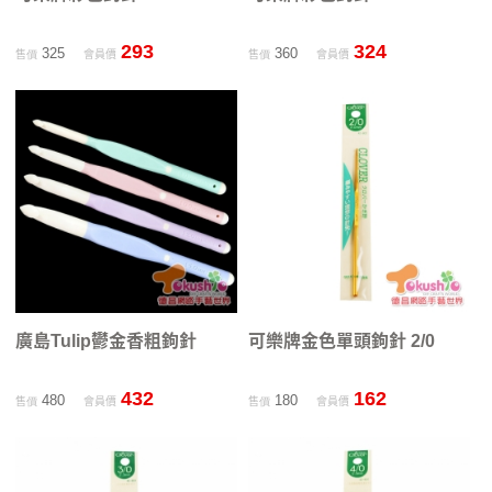
293
324
325
360
售價
會員價
售價
會員價
廣島Tulip鬱金香粗鉤針
可樂牌金色單頭鉤針 2/0
432
162
480
180
售價
會員價
售價
會員價