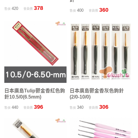
378
420
360
售價
會員價
400
售價
會員價
日本廣島Tulip鬱金香紅色鉤
日本廣島鬱金香灰色鉤針
針10.5/0(6.5mm)
(2/0-10/0)
396
306
440
340
售價
會員價
售價
會員價