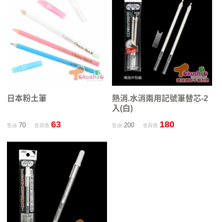
日本粉土筆
熱消.水消兩用記號筆替芯-2
入(白)
63
180
70
200
售價
會員價
售價
會員價