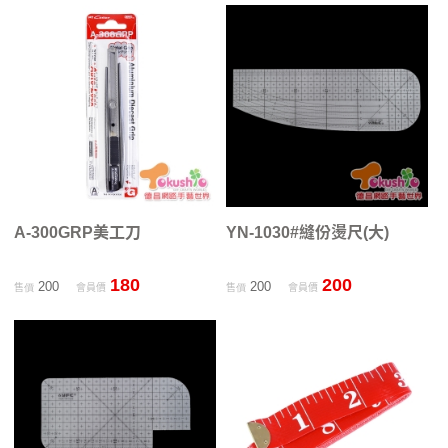
A-300GRP美工刀
YN-1030#縫份燙尺(大)
180
200
200
200
售價
會員價
售價
會員價