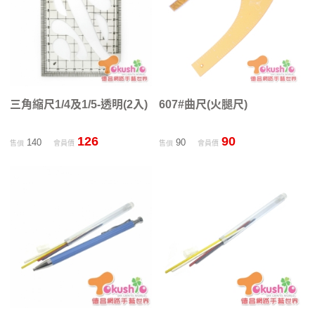
三角縮尺1/4及1/5-透明(2入)
607#曲尺(火腿尺)
126
90
140
90
售價
會員價
售價
會員價