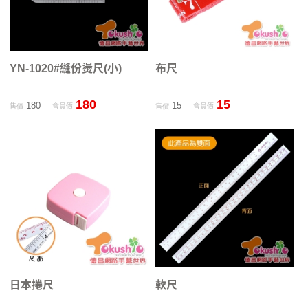
YN-1020#縫份燙尺(小)
布尺
180
15
180
15
售價
會員價
售價
會員價
日本捲尺
軟尺