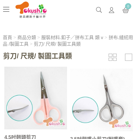
0
首頁
>
商品分類
>
服裝材料.釦子／拼布工具 類 v
>
拼布.縫紉用
品 /製圖工具
>
剪刀/ 尺規/ 製圖工具類
剪刀/ 尺規/ 製圖工具類
4.5吋翹頭剪刀