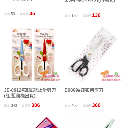
3.5吋翹嘴小剪刀(附嘴套)
45
50
130
售價
會員價
130
售價
會員價
JE-0612#鐵氟龍止滑剪刀
E6809#裁布用剪刀
(紅.藍隨機出貨)
306
360
340
400
售價
會員價
售價
會員價