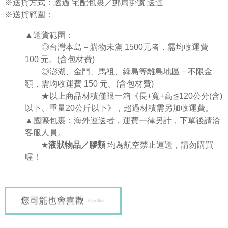
※送貨方式：透過 宅配包裹／郵局掛號 送達
※送貨範圍：
▲送貨範圍：
◎台灣本島－購物未滿 1500元者，需均收運費
100 元。(含包材費)
◎澎湖、金門、馬祖、綠島等離島地區－不限金
額，需均收運費 150 元。(含包材費)
★
以上商品材積僅限一箱《
長
+
寬
+
高
≦
120
公分
(
含
)
以下、重量
20
公斤以下》，超過材積需另加收運費。
▲國際包裹：海外運送者，運費一律另計，下單後請洽
客服人員。
★
液狀物品／膠類
均為航空禁止運送，請勿購買
喔！