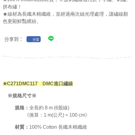
拼布繡！
★線材為長纖木棉纖維，並經過兩次絲光理處理，讓繡線顏
色更顯鮮豔繽紛。
分享到：
分享
★C271DMC117 DMC進口繡線
※規格尺寸※
規格：
全長約 8 m (6股線)
《換算：1 m(公尺) = 100 cm》
材質：
100% Cotton 長纖木棉纖維