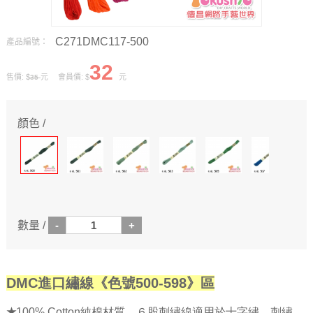
C271DMC117-500
產品編號：
32
售價: $
元 會員價: $
元
35
顏色 /
數量 /
DMC進口繡線《色號500-598》區
★
100% Cotton純棉材質，６股刺繡線適用於十字繡、刺繡、