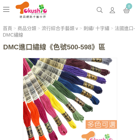
0
首頁
>
商品分類
>
流行綜合手藝類 v
>
刺繡/ 十字繡
>
法國進口-
DMC繡線
DMC進口繡線《色號500-598》區