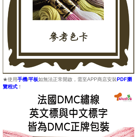
★使用
手機
/
平板
如無法正常開啟，需至APP商店安裝
PDF瀏
覽程式
！