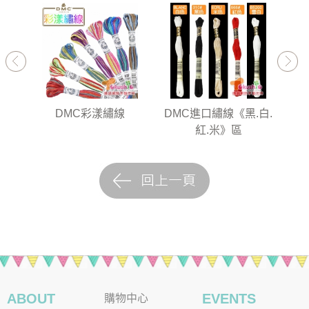
35》
DMC彩漾繡線
DMC進口繡線《黑.白.
D
紅.米》區
ABOUT
EVENTS
購物中心