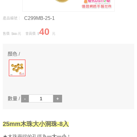
C299MB-25-1
產品編號：
40
售價: $
元 會員價: $
元
50
顏色 /
數量 /
25mm木珠大小洞珠-8入
★木珠兩端的孔徑為
一大一小
！