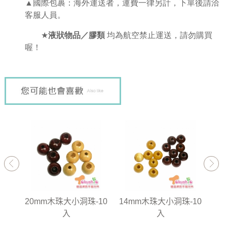
▲國際包裹：海外運送者，運費一律另計，下單後請洽
客服人員。
★
液狀物品／膠類
均為航空禁止運送，請勿購買
喔！
-20
20mm木珠大小洞珠-10
14mm木珠大小洞珠-10
12
入
入