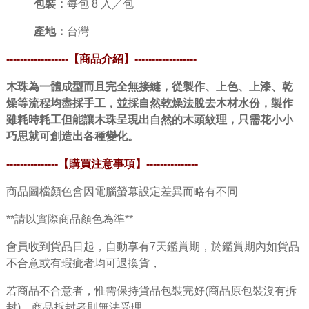
包裝：
每包 8 入／包
產地：
台灣
------------------【商品介紹】
------------------
木珠為一體成型而且完全無接縫，從製作、上色、上漆、乾
燥等流程均盡採手工，並採自然乾燥法脫去木材水份，製作
雖耗時耗工但能讓木珠呈現出自然的木頭紋理，只需花小小
巧思就可創造出各種變化。
---------------
【購買注意事項】
---------------
商品圖檔顏色會因電腦螢幕設定差異而略有不同
**請以實際商品顏色為準**
會員收到貨品日起，自動享有7天鑑賞期，於鑑賞期內如貨品
不合意或有瑕疵者均可退換貨，
若商品不合意者，惟需保持貨品包裝完好(商品原包裝沒有拆
封)，商品拆封者則無法受理。