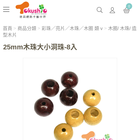
0
首頁
>
商品分類
>
彩珠／亮片／木珠／木圈 類 v
>
木圈/ 木珠/ 造
型木片
25mm木珠大小洞珠-8入