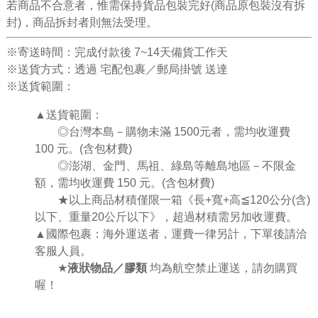
若商品不合意者，惟需保持貨品包裝完好(商品原包裝沒有拆
封)，商品拆封者則無法受理。
※寄送時間：完成付款後 7~14天備貨工作天
※送貨方式：透過 宅配包裹／郵局掛號 送達
※送貨範圍：
▲送貨範圍：
◎台灣本島－購物未滿 1500元者，需均收運費
100 元。(含包材費)
◎澎湖、金門、馬祖、綠島等離島地區－不限金
額，需均收運費 150 元。(含包材費)
★
以上商品材積僅限一箱《
長
+
寬
+
高
≦
120
公分
(
含
)
以下、重量
20
公斤以下》，超過材積需另加收運費。
▲國際包裹：海外運送者，運費一律另計，下單後請洽
客服人員。
★
液狀物品／膠類
均為航空禁止運送，請勿購買
喔！