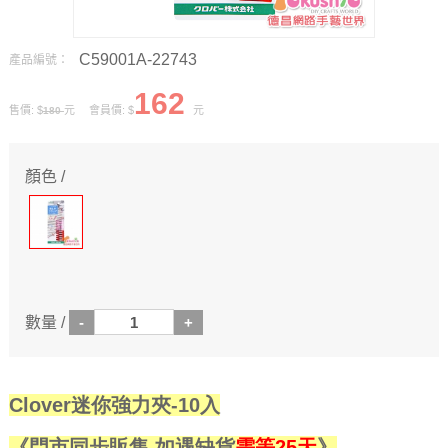
C59001A-22743
產品編號：
162
售價: $
元 會員價: $
元
180
顏色 /
數量 /
Clover迷你強力夾-10入
《門市同步販售.如遇缺貨
需等25天
》