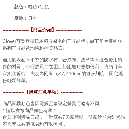
顏色：
粉色+紅色
產地：
日本
------------------【商品介紹】
------------------
Clover可樂牌是日本極具盛名的工具品牌，旗下所生產的各
系列工具品質均嚴格控管品管。
適用於表面不平整的防水布、合成布、皮革等不適合使用待
針的材質，小巧的尺寸在固定短距離時更加便利，夾頭可牢
牢抓住剪端，夾嘴內附有 5／7／10mm的縫份刻度，固定縫
份輕鬆簡單。
---------------
【購買注意事項】
---------------
商品圖檔顏色會因電腦螢幕設定差異而略有不同
**請以實際商品顏色為準**
會員收到貨品日起，自動享有7天鑑賞期，於鑑賞期內如貨品
不合意或有瑕疵者均可退換貨，