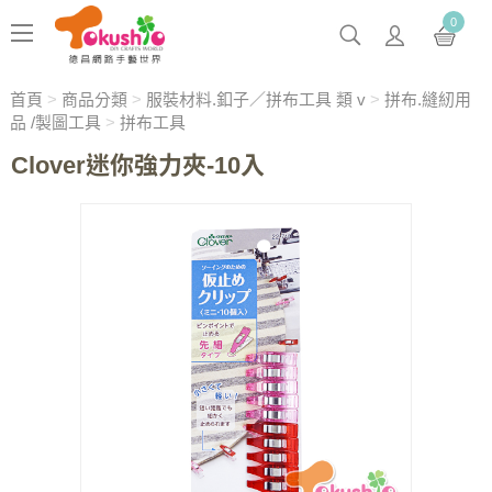
0
首頁
>
商品分類
>
服裝材料.釦子／拼布工具 類 v
>
拼布.縫紉用
品 /製圖工具
>
拼布工具
Clover迷你強力夾-10入