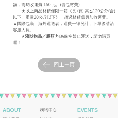
額，需均收運費 150 元。(含包材費)
★
以上商品材積僅限一箱《
長
+
寬
+
高
≦
120
公分
(
含
)
以下、重量
20
公斤以下》，超過材積需另加收運費。
▲國際包裹：海外運送者，運費一律另計，下單後請洽
客服人員。
★
液狀物品／膠類
均為航空禁止運送，請勿購買
喔！
ABOUT
EVENTS
購物中心