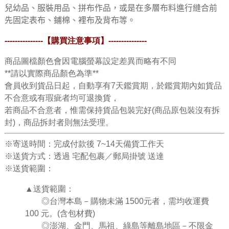
兒幼品、服裝用品、拼布作品，或是在多層布料進行縫合前
先固定表布、鋪棉、裡布及背布等。
---------------
【購買注意事項】
---------------
商品圖檔顏色會因電腦螢幕設定差異而略有不同
**請以實際商品顏色為準**
會員收到貨品日起，自動享有7天鑑賞期，於鑑賞期內如貨品
不合意或有瑕疵者均可退換貨，
若商品不合意者，惟需保持貨品包裝完好(商品原包裝沒有拆
封)，商品拆封者則無法受理。
※寄送時間：完成付款後 7~14天備貨工作天
※送貨方式：透過 宅配包裹／郵局掛號 送達
※送貨範圍：
▲送貨範圍：
◎台灣本島－購物未滿 1500元者，需均收運費
100 元。(含包材費)
◎澎湖、金門、馬祖、綠島等離島地區－不限金