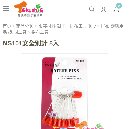
0
首頁
>
商品分類
>
服裝材料.釦子／拼布工具 類 v
>
拼布.縫紉用
品 /製圖工具
>
拼布工具
NS101安全別針 8入