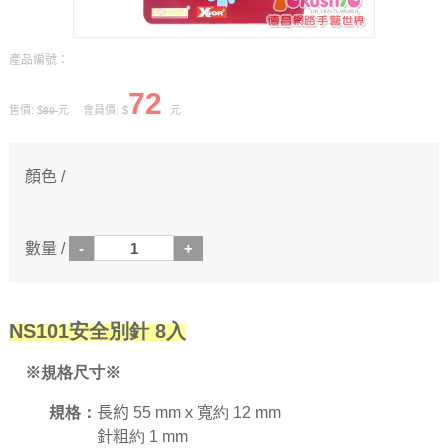
產品編號：
72
售價: $
元 會員價: $
元
80
顏色 /
數量 /
NS101安全別針 8入
※規格尺寸※
規格：
長約 55 mmｘ寬約 12 mm
針粗約 1 mm