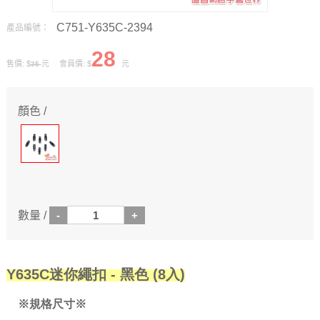
C751-Y635C-2394
產品編號：
28
售價: $
元 會員價: $
元
35
顏色 /
數量 /
Y635C迷你繩扣 - 黑色 (8入)
※規格尺寸※