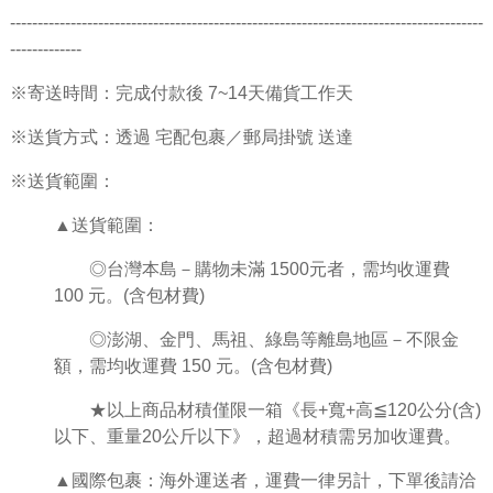
--------------------------------------------------------------------------------------
-------------
※寄送時間：完成付款後 7~14天備貨工作天
※送貨方式：透過 宅配包裹／郵局掛號 送達
※送貨範圍：
▲送貨範圍：
◎台灣本島－購物未滿 1500元者，需均收運費
100 元。(含包材費)
◎澎湖、金門、馬祖、綠島等離島地區－不限金
額，需均收運費 150 元。(含包材費)
★
以上商品材積僅限一箱《
長
+
寬
+
高
≦
120
公分
(
含
)
以下、重量
20
公斤以下》，超過材積需另加收運費。
▲國際包裹：海外運送者，運費一律另計，下單後請洽