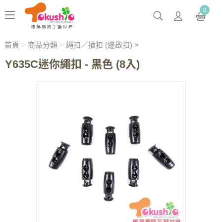
0
首頁
>
商品分類
>
繩扣／插扣 (邊啟扣) >
Y635C迷你繩扣 - 黑色 (8入)