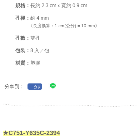
規格：
長約 2.3 cmｘ寬約 0.9 cm
孔徑：
約 4 mm
《長度換算：1 cm(公分) = 10 mm》
孔數：
雙孔
包裝：
8 入／包
材質：
塑膠
分享到：
分享
★C751-Y635C-2394