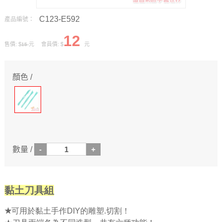
C123-E592
產品編號：
12
售價: $
元 會員價: $
元
15
顏色 /
數量 /
黏土刀具組
★
可用於黏土手作DIY的雕塑.切割！