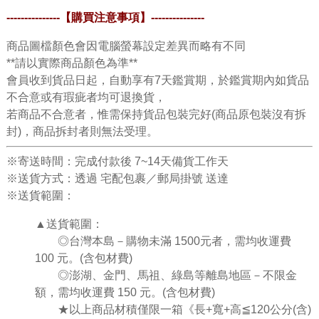
---------------
【購買注意事項】
---------------
商品圖檔顏色會因電腦螢幕設定差異而略有不同
**請以實際商品顏色為準**
會員收到貨品日起，自動享有7天鑑賞期，於鑑賞期內如貨品
不合意或有瑕疵者均可退換貨，
若商品不合意者，惟需保持貨品包裝完好(商品原包裝沒有拆
封)，商品拆封者則無法受理。
※寄送時間：完成付款後 7~14天備貨工作天
※送貨方式：透過 宅配包裹／郵局掛號 送達
※送貨範圍：
▲送貨範圍：
◎台灣本島－購物未滿 1500元者，需均收運費
100 元。(含包材費)
◎澎湖、金門、馬祖、綠島等離島地區－不限金
額，需均收運費 150 元。(含包材費)
★
以上商品材積僅限一箱《
長
+
寬
+
高
≦
120
公分
(
含
)