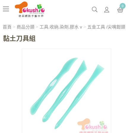
0
首頁
>
商品分類
>
工具.收納.染劑.膠水 v
>
五金工具 /尖嘴鉗類
黏土刀具組