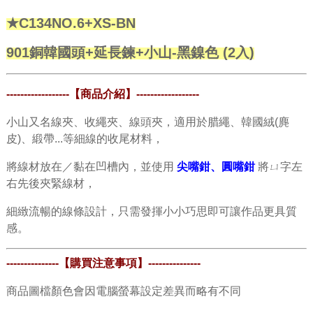
★C134NO.6+XS-BN
901銅韓國頭+延長鍊+小山-黑鎳色 (2入)
------------------【商品介紹】
------------------
小山又名線夾、收繩夾
、線頭夾，適用於腊繩、韓國絨(麂
皮)、緞帶...等細線的收尾材料，
將線材放在／黏在
凹槽內，並使用
尖嘴鉗、圓嘴鉗
將ㄩ字左
右先後夾緊線材，
細緻流暢的線條設計，只需發揮小小巧思即可讓作品更具質
感。
---------------
【購買注意事項】
---------------
商品圖檔顏色會因電腦螢幕設定差異而略有不同