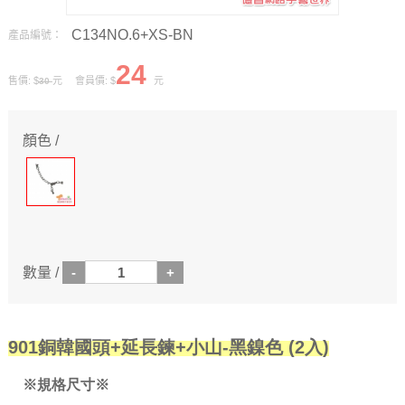
C134NO.6+XS-BN
產品編號：
24
售價: $
元 會員價: $
元
30
顏色 /
數量 /
901銅韓國頭+延長鍊+小山-黑鎳色 (2入)
※規格尺寸※