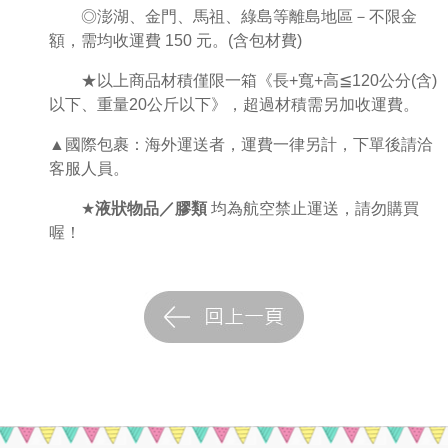
◎澎湖、金門、馬祖、綠島等離島地區－不限金
額，需均收運費 150 元。(含包材費)
★
以上商品材積僅限一箱《
長
+
寬
+
高
≦
120
公分
(
含
)
以下、重量
20
公斤以下》，超過材積需另加收運費。
▲國際包裹：海外運送者，運費一律另計，下單後請洽
客服人員。
★
液狀物品／膠類
均為航空禁止運送，請勿購買
喔！