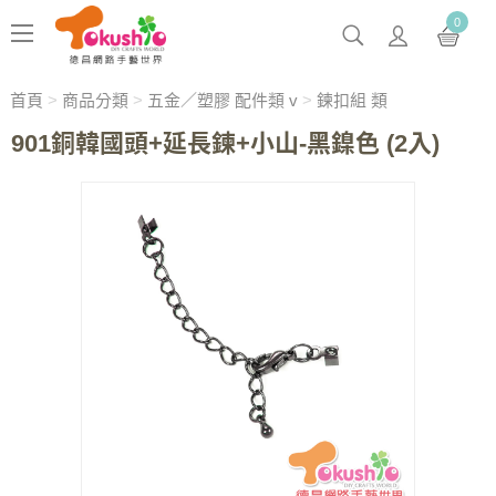
0
首頁
>
商品分類
>
五金／塑膠 配件類 v
>
鍊扣組 類
901銅韓國頭+延長鍊+小山-黑鎳色 (2入)